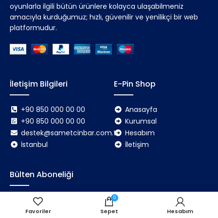
oyunlarla ilgili bütün ürünlere kolayca ulaşabilmeniz
amacıyla kurduğumuz; hızlı, güvenilir ve yenilikçi bir web
platformudur.
İletişim Bilgileri
E-Pin Shop
+90 850 000 00 00
Anasayfa
+90 850 000 00 00
Kurumsal
destek@sametcinbar.com.tr
Hesabım
İstanbul
İletişim
Bülten Aboneliği
0
Bültenimize kaydolarak hiçbir güncellemeyi veya
promosyonu kaçırmayın.
Favoriler
Sepet
Hesabım