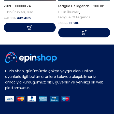
Zula – 180000 ZA
League Of Legends – 200 RP
E-Pin Ürünleri
,
Zula
E-Pin Ürünleri
,
League Of Legends
432.40
₺
470.00
₺
13.60
₺
17.00
₺
E-Pin Shop, günümüzde çokça yaygın olan Online
oyunlarla ilgili bütün ürünlere kolayca ulaşabilmeniz
amacıyla kurduğumuz; hızlı, güvenilir ve yenilikçi bir web
platformudur.