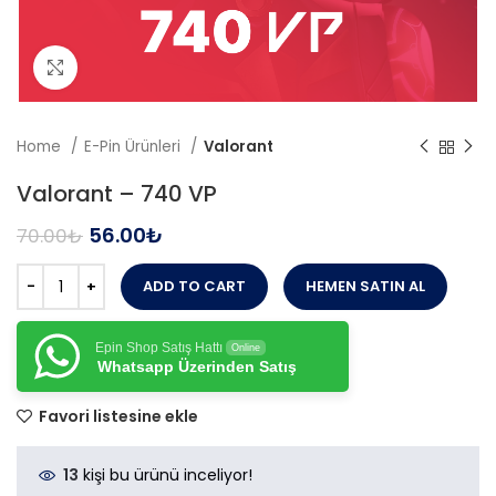
Büyütmek için tıklayın
Home
E-Pin Ürünleri
Valorant
Valorant – 740 VP
56.00
₺
70.00
₺
ADD TO CART
HEMEN SATIN AL
Epin Shop Satış Hattı
Online
Whatsapp Üzerinden Satış
Favori listesine ekle
13
kişi bu ürünü inceliyor!