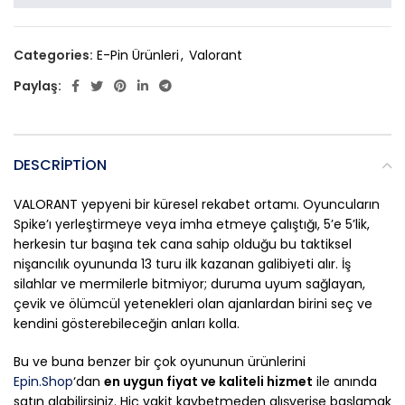
Categories:
E-Pin Ürünleri
,
Valorant
Paylaş:
DESCRIPTION
VALORANT yepyeni bir küresel rekabet ortamı. Oyuncuların
Spike’ı yerleştirmeye veya imha etmeye çalıştığı, 5’e 5’lik,
herkesin tur başına tek cana sahip olduğu bu taktiksel
nişancılık oyununda 13 turu ilk kazanan galibiyeti alır. İş
silahlar ve mermilerle bitmiyor; duruma uyum sağlayan,
çevik ve ölümcül yetenekleri olan ajanlardan birini seç ve
kendini gösterebileceğin anları kolla.
Bu ve buna benzer bir çok oyununun ürünlerini
Epin.Shop
‘dan
en uygun fiyat ve kaliteli hizmet
ile anında
satın alabilirsiniz. Hiç vakit kaybetmeden alışverişe başlamak