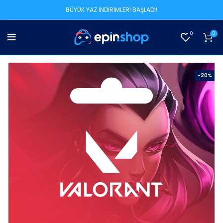
BÜYÜK YAZ İNDİRİMLERİ BAŞLADI!
0
0
-20%