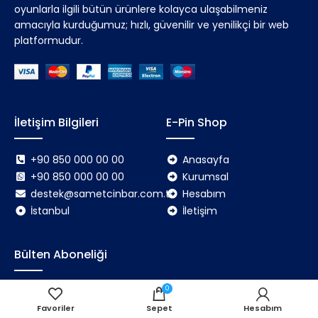
oyunlarla ilgili bütün ürünlere kolayca ulaşabilmeniz
amacıyla kurduğumuz; hızlı, güvenilir ve yenilikçi bir web
platformudur.
İletişim Bilgileri
E-Pin Shop
+90 850 000 00 00
Anasayfa
+90 850 000 00 00
Kurumsal
destek@sametcinbar.com.tr
Hesabım
İstanbul
İletişim
Bülten Aboneliği
0
Bültenimize kaydolarak hiçbir güncellemeyi veya
promosyonu kaçırmayın.
Favoriler
Sepet
Hesabım