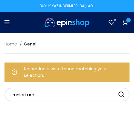
BÜYÜK YAZ İNDİRİMLERİ BAŞLADI!
0
0
Home
Genel
No products were found matching your
selection.