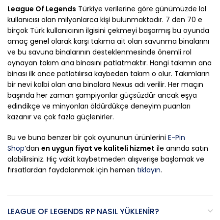
League Of Legends
Türkiye verilerine göre günümüzde lol
kullanıcısı olan milyonlarca kişi bulunmaktadır. 7 den 70 e
birçok Türk kullanıcının ilgisini çekmeyi başarmış bu oyunda
amaç genel olarak karşı takıma ait olan savunma binalarını
ve bu savuna binalarının desteklenmesinde önemli rol
oynayan takım ana binasını patlatmaktır. Hangi takımın ana
binası ilk önce patlatılırsa kaybeden takım o olur. Takımların
bir nevi kalbi olan ana binalara Nexus adı verilir. Her maçın
başında her zaman şampiyonlar güçsüzdür ancak eşya
edindikçe ve minyonları öldürdükçe deneyim puanları
kazanır ve çok fazla güçlenirler.
Bu ve buna benzer bir çok oyununun ürünlerini
E-Pin
Shop
‘dan
en uygun fiyat ve kaliteli hizmet
ile anında satın
alabilirsiniz. Hiç vakit kaybetmeden alışverişe başlamak ve
fırsatlardan faydalanmak için hemen
tıklayın
.
LEAGUE OF LEGENDS RP NASIL YÜKLENIR?