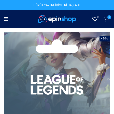
BÜYÜK YAZ İNDİRİMLERİ BAŞLADI!
0
0
-20%