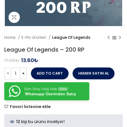
Büyütmek için tıklayın
Home
E-Pin Ürünleri
League Of Legends
League Of Legends – 200 RP
13.60
₺
17.00
₺
ADD TO CART
HEMEN SATIN AL
Epin Shop Satış Hattı
Online
Whatsapp Üzerinden Satış
Favori listesine ekle
12
kişi bu ürünü inceliyor!