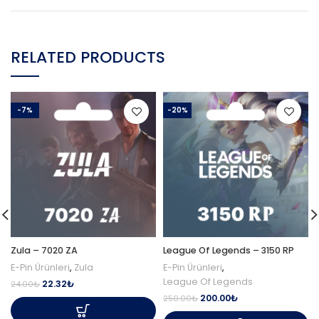
RELATED PRODUCTS
-7%
-20%
Zula – 7020 ZA
League Of Legends – 3150 RP
E-Pin Ürünleri
,
Zula
E-Pin Ürünleri
,
League Of Legends
22.32
₺
24.00
₺
200.00
₺
250.00
₺